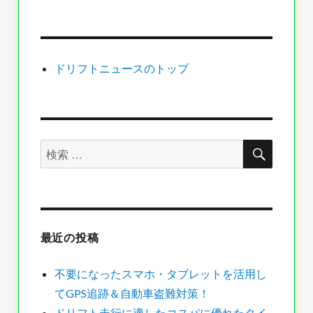
日:
ゴ
要
リ
に
ー
な
っ
た
ドリフトニュースのトップ
ス
マ
ホ・
タ
ブ
検
検
レ
索
ッ
索
ト
対
を
象:
活
用
最近の投稿
し
て
GPS
不要になったスマホ・タブレットを活用し
追
てGPS追跡＆自動車盗難対策！
跡
ドリフト走行に適したコスパに優れたタイ
＆