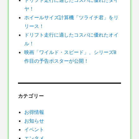
自
ヤ！
動
ホイールサイズ計算機「ツライチ君」をリ
車
リース！
盗
難
ドリフト走行に適したコスパに優れたオイ
対
ル！
策！
映画「ワイルド・スピード」、シリーズ8
に
作目の予告ポスターが公開！
カテゴリー
お得情報
お知らせ
イベント
エンタメ