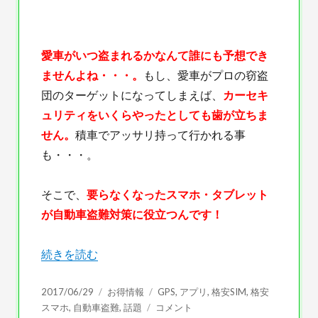
愛車がいつ盗まれるかなんて誰にも予想でき
ませんよね・・・。
もし、愛車がプロの窃盗
団のターゲットになってしまえば、
カーセキ
ュリティをいくらやったとしても歯が立ちま
せん。
積車でアッサリ持って行かれる事
も・・・。
そこで、
要らなくなったスマホ・タブレット
が自動車盗難対策に役立つんです！
“不要になったスマホ・タブレットを活用してGPS追跡
続きを読む
投
カ
タ
2017/06/29
お得情報
GPS
,
アプリ
,
格安SIM
,
格安
稿
テ
グ
不
スマホ
,
自動車盗難
,
話題
コメント