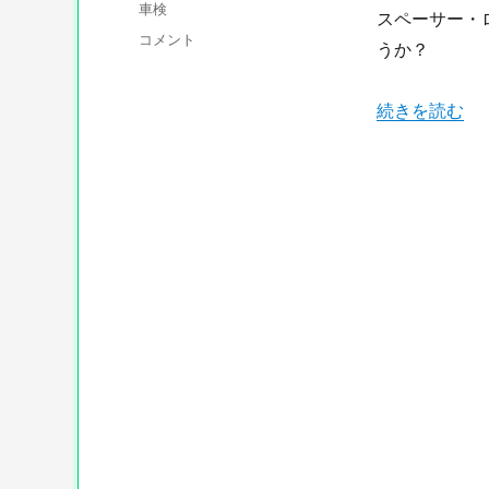
ゴ
グ
車検
スペーサー・
リ
角
コメント
ー
うか？
度
を
付
“角度を付け
続きを読む
け
る
為
に
ナ
ッ
ク
ル
な
ど
を
交
換
し
よ
う