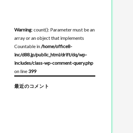
Warning
: count(): Parameter must be an
array or an object that implements
Countable in
/home/office8-
inc/d88.jp/public_html/drift/dq/wp-
includes/class-wp-comment-query.php
on line
399
最近のコメント