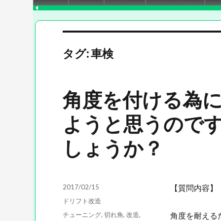
タグ: 車検
角度を付ける為
ようと思うので
しょうか？
投
2017/02/15
【質問内容】
稿
カ
ドリフト改造
日:
テ
タ
チューニング
,
切れ角
,
改造
,
角度を耐える