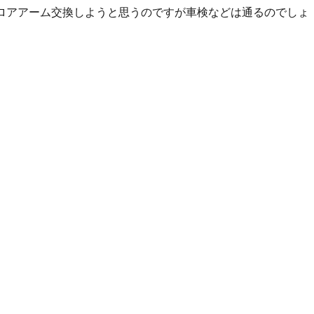
ロアアーム交換しようと思うのですが車検などは通るのでしょ
る為にナックルなどを交換しようと思うのですが車検などは通る